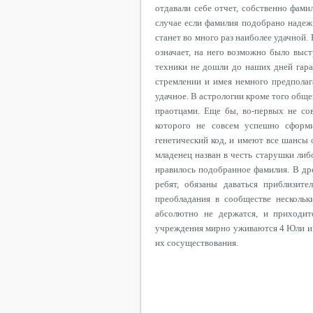
отдавали себе отчет, собственно фами
случае если фамилия подобрано надеж
станет во много раз наиболее удачной.
означает, на него возможно было выс
техники не дошли до наших дней гара
стремлении и имея немного предпола
удачное. В астрологии кроме того общ
праотцами. Еще бы, во-первых не со
которого не совсем успешно сформ
генетический код, и имеют все шансы 
младенец назван в честь старушки либ
нравилось подобранное фамилия. В др
ребят, обязаны даваться приблизит
преобладания в сообществе нескольк
абсолютно не держатся, и приходитс
учреждения мирно уживаются 4 Юли и 3
их сосуществования.