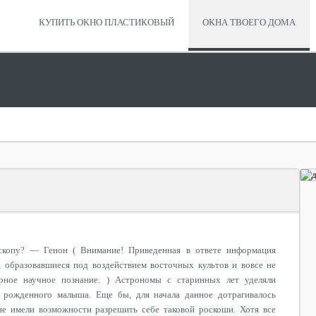
КУПИТЬ ОКНО ПЛАСТИКОВЫЙ
ОКНА ТВОЕГО ДОМА
скопу? — Генон ( Внимание! Приведенная в ответе информация
, образовавшиеся под воздействием восточных культов и вовсе не
ерное научное познание. ) Астрономы с старинных лет уделяли
 рожденного малыша. Еще бы, для начала данное дотрагивалось
е имели возможности разрешить себе таковой роскоши. Хотя все