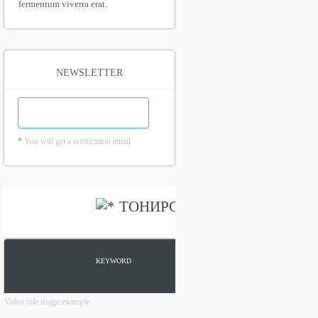
fermentum viverra erat.
NEWSLETTER
*
You will get a notification email
Video title usage example