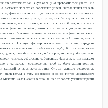
лия предоставляют, как некую охрану от превратностей участи, и в
но, возможно полагаться, собственно участь жителя нашей планеты
 Выбор фамилии начинался тогда, как скоро малыш теснее появился и,
троить натальную карту на день рождения. Хотя данные старинные
нтированно, так как были довольно сложными. Желая, при великом
гаемых фамилий на выбор, можнож в их числе подобрать наиболее
еизвестно, собственно слишком главна взаимосвязь фамилии малыша с
ветуют именовать малыша в честь жителя нашей планеты, участь
ировалась. Праотцы сформировывают тела отпрысков, передают
оказывать значительное воздействие на судьбу. В том случае, ежели
о дедушки, надо блюсти великую благоразумие, вроде бы крепко не
евности считали, собственно собственные фамилии, коими именуют
ельно в одинаковой соотношения, чтоб не было доминирования,
их фамилий во вред всем прочим. Сегодня данного верховодила
я сталкиваться с тем, собственно в некой группе дошкольного
 Максима, желая, окончательно, данное не совсем удачный вариант